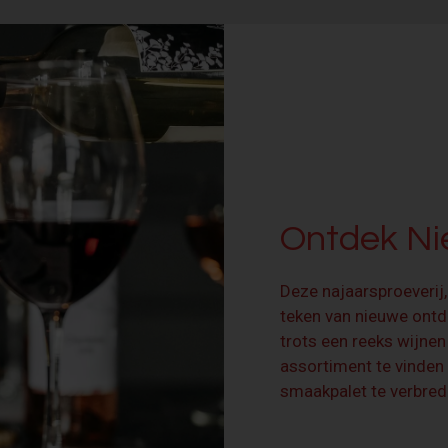
Ontdek N
Deze najaarsproeverij,
teken van nieuwe ont
trots een reeks wijnen
assortiment te vinden
smaakpalet te verbred