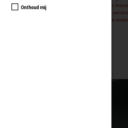
gemaakt die de diversiteit en fines
Onthoud mij
wijnstreken laat zien. Laat u verra
complexiteit en geniet van de unie