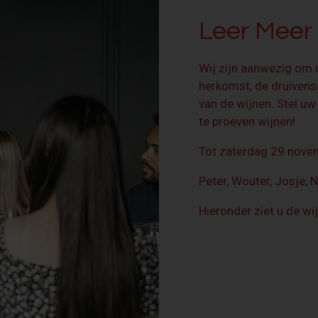
Leer Meer
Wij zijn aanwezig om u
herkomst, de druivens
van de wijnen. Stel uw
te proeven wijnen!
Tot zaterdag 29 nove
Peter, Wouter, Josje, 
Hieronder ziet u de wi