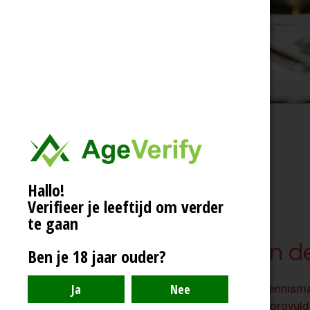
Hallo!
Verifieer je leeftijd om verder
te gaan
De Klasse van d
Ben je 18 jaar ouder?
Tijdens de proeverij zult u kennis
hoge kwaliteit. We hebben zorgvuld