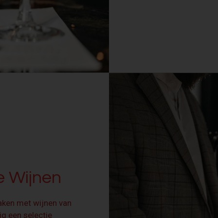
e Wijnen
maken met wijnen van
ig een selectie