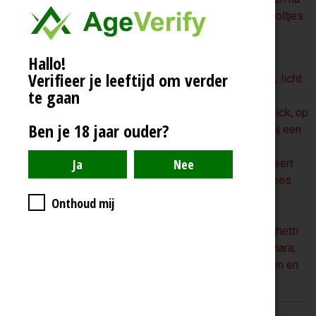
ook wat speelse viooltjes.
Harmonieus.
Hallo!
Een gemakkelijke
Verifieer je leeftijd om verder
meeneemwijn. Klein, licht
te gaan
en met schroefdop.
Handig bij een picknick, op
Ben je 18 jaar ouder?
een evenement of bij een
barbecue in het park.
Deze
rouge
combineert
goed met gegrild vlees
(hamburgers,
Onthoud mij
braadworstjes,
vleesspiezen), spaghetti
bolognese of carbonara,
geroosterde groenten en
harde kazen.