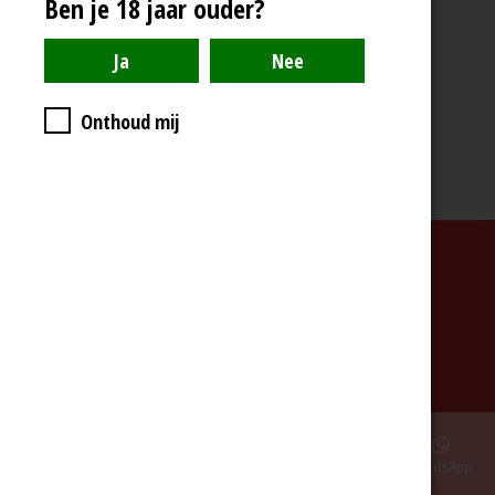
Ben je 18 jaar ouder?
n
e
n
Onthoud mij
© 2020 - 2026 De Wijnwinkel
Powered by
JouwWeb
E-mailadres
Telefoonnummer
Kaart
Facebook
WhatsApp