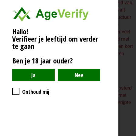
pruimen en de frisheid van
kersen. In de mond valt
vooral de zachte structuur
op door de fluwelige
Hallo!
tannine. Ook nu weer veel
Verifieer je leeftijd om verder
rood fruit, aangevuld met
te gaan
de kruidigheid van een kort
verblijf op eikenhouten
Ben je 18 jaar ouder?
vaten (Frans en
Amerikaans).
Serveren bij
o.a.
stoofvlees, geroosterd
Onthoud mij
wit vlees, gerechten met
rijke sauzen en bij gerijpte
(half)harde kazen.