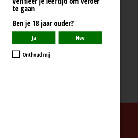
Verifieer je leeftijd om verder
te gaan
D
D
S
D
e
e
h
e
Ben je 18 jaar ouder?
l
e
a
l
e
l
r
e
n
e
n
Onthoud mij